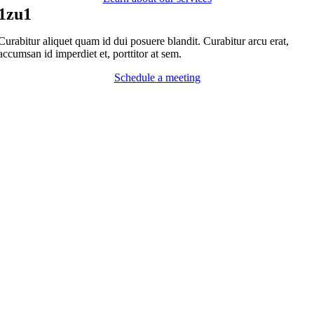
1zu1
Curabitur aliquet quam id dui posuere blandit. Curabitur arcu erat,
accumsan id imperdiet et, porttitor at sem.
Schedule a meeting