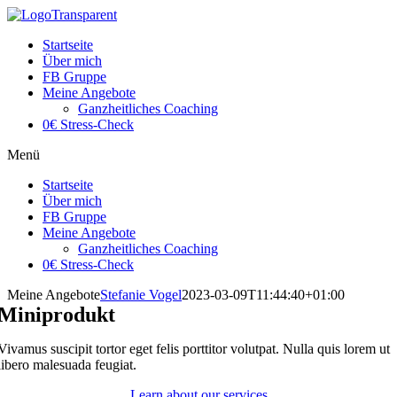
Startseite
Über mich
FB Gruppe
Meine Angebote
Ganzheitliches Coaching
0€ Stress-Check
Menü
Startseite
Über mich
FB Gruppe
Meine Angebote
Ganzheitliches Coaching
0€ Stress-Check
Meine Angebote
Stefanie Vogel
2023-03-09T11:44:40+01:00
Miniprodukt
Vivamus suscipit tortor eget felis porttitor volutpat. Nulla quis lorem ut
libero malesuada feugiat.
Learn about our services