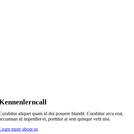
Kennenlerncall
Curabitur aliquet quam id dui posuere blandit. Curabitur arcu erat,
accumsan id imperdiet et, porttitor at sem quisque velit nisi.
Learn more about us